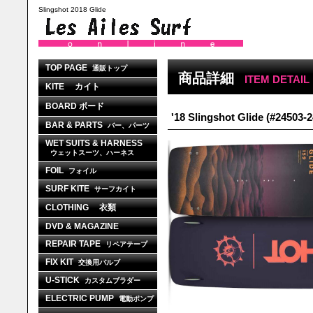
Slingshot 2018 Glide
TOP PAGE
通販トップ
商品詳細
ITEM DETAIL
KITE カイト
BOARD ボード
'18 Slingshot Glide (#24503-
BAR & PARTS
バー、パーツ
WET SUITS & HARNESS
ウェットスーツ、ハーネス
FOIL
フォイル
SURF KITE
サーフカイト
CLOTHING 衣類
DVD & MAGAZINE
REPAIR TAPE
リペアテープ
FIX KIT
交換用バルブ
U-STICK
カスタムブラダー
ELECTRIC PUMP
電動ポンプ